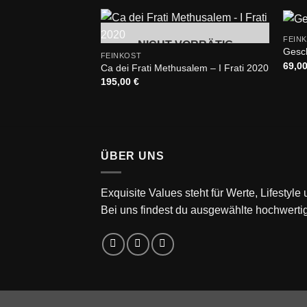
+
+
FEIN
NICHT VORRÄTIG
Add to
Gesch
FEINKOST
wishlist
69,0
Ca dei Frati Methusalem – I Frati 2020
195,00
€
ÜBER UNS
Exquisite Values steht für Werte, Lifestyle
Bei uns findest du ausgewählte hochwerti