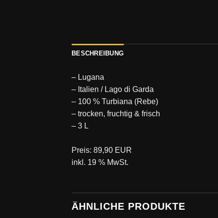
BESCHREIBUNG
– Lugana
– Italien / Lago di Garda
– 100 % Turbiana (Rebe)
– trocken, fruchtig & frisch
– 3 L
⁣ ⁣ ⁣⁣⁣⁣⁣
⁣⁣⁣⁣⁣⁣⁣⁣⁣⁣Preis: 89,90 EUR⁣⁣⁣⁣⁣⁣
inkl. 19 % MwSt.⁣
ÄHNLICHE PRODUKTE