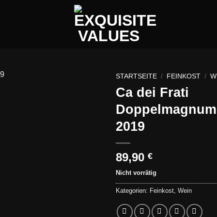
STARTSEITE
/
FEINKOST
/
W
Ca dei Frati
Add to
Doppelmagnum –
wishlist
2019
89,90
€
Nicht vorrätig
Kategorien:
Feinkost
,
Wein