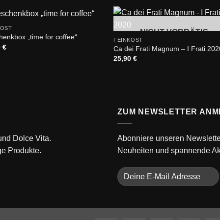
+
KOST
NICHT VORRÄTIG
Add to
Add
enkbox „time for coffee“
FEINKOST
wishlist
wishl
0
€
Ca dei Frati Magnum – I Frati 202
25,90
€
ZUM NEWSLETTER ANM
 und Dolce Vita.
Abonniere unseren Newslette
ge Produkte.
Neuheiten und spannende Akt